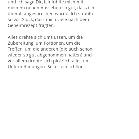
und ich sage Dir, ich fühlte mich mit
meinem neuen Aussehen so gut, dass ich
überall angesprochen wurde. Ich strahlte
so vor Glück, dass mich viele nach dem
Geheimrezept fragten.
Alles drehte sich ums Essen, um die
Zubereitung, um Portionen, um die
Treffen, um die anderen (die auch schon
wieder so gut abgenommen hatten) und
vor allem drehte sich plötzlich alles um
Unternehmungen. Sei es ein schöner
kleiner Spaziergang durch den kleinen
Ort oder durch die Stadt (den Weg
dorthin natürlich mit dem Rad erledigt).
Ich wurde so fit, dass es für mich gar
keine Frage mehr war, mich zu bewegen,
es kam alles einfach in meinen Alltag
hinein.
2009 spülte es mich aus NRW in die
schönste Stadt Deutschlands und dort
habe ich mich dazu entschieden, den
neuen Lebensabschnitt selbst als Coach